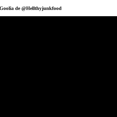
a Goolia de @Hellthyjunkfood