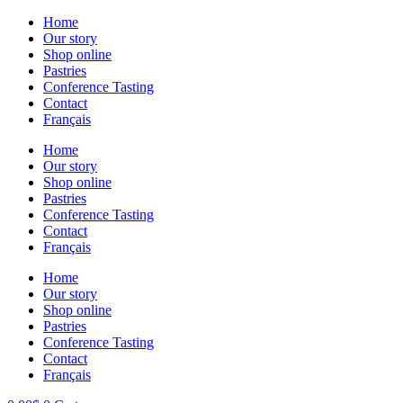
Skip
Home
to
Our story
content
Shop online
Pastries
Conference Tasting
Contact
Français
Home
Our story
Shop online
Pastries
Conference Tasting
Contact
Français
Home
Our story
Shop online
Pastries
Conference Tasting
Contact
Français