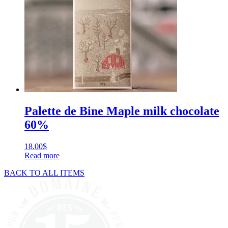
Palette de Bine Maple milk chocolate
60%
18.00
$
Read more
BACK TO ALL ITEMS